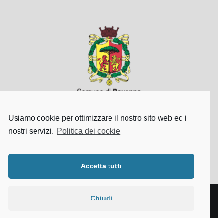
Usiamo cookie per ottimizzare il nostro sito web ed i
Comune di Ravenna
nostri servizi.
Politica dei cookie
E-mail
albofamiglieaccoglienti@comune.ravenna.it
Accetta tutti
Chiudi