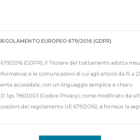
L REGOLAMENTO EUROPEO 679/2016 (GDPR)
679/2016 (GDPR), il Titolare del trattamento adotta misur
formativa) e le comunicazioni di cui agli articoli da 15 a 21 (
ente accessibile, con un linguaggio semplice e chiaro.
 lgs. 196/2003 (Codice Privacy), come modificato da ultim
osizioni del regolamento UE 679/2016), si fornisce la se
i Ravenna, con sede in Piazza del Popolo 1- 48121 Ravenna