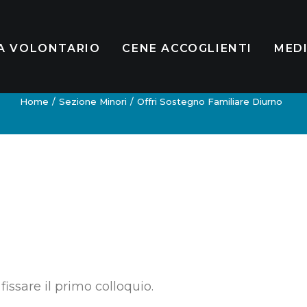
A VOLONTARIO
CENE ACCOGLIENTI
MED
Home
Sezione Minori
Offri Sostegno Familiare Diurno
fissare il primo colloquio.