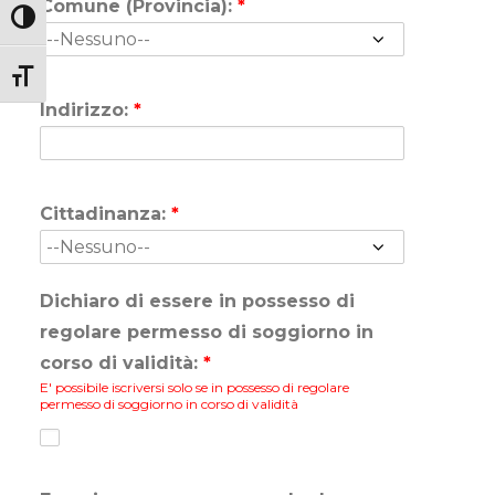
Comune (Provincia):
*
Attiva/disattiva alto contrasto
Attiva/disattiva dimensione testo
Indirizzo:
*
Cittadinanza:
*
Dichiaro di essere in possesso di
regolare permesso di soggiorno in
corso di validità:
*
E' possibile iscriversi solo se in possesso di regolare
permesso di soggiorno in corso di validità